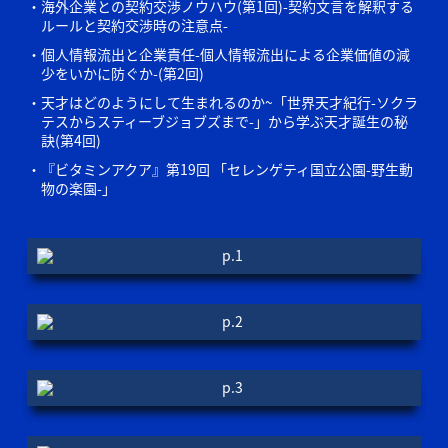
海外企業との契約交渉ノウハウ(第1回)-契約文言を解釈する
ルールと契約交渉時の注意点-
個人情報流出と企業責任-個人情報流出による企業価値の減
少をいかに防ぐか-(第2回)
天才はどのようにして生まれるのか~「世界天才紀行-ソクラ
テスからスティーブジョブズまで-」から学ぶ天才誕生の秘
訣(第4回)
『ビタミンアクア』第19回 「セレンゲティ国立公園-野生動
物の楽園-」