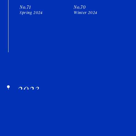
No.71
No.70
Spring 2024
Winter 2024
2023
No.69
No.68
Autumn 2023
Summer 2023