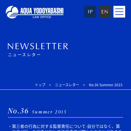
toggle
navigat
ニュースレター
トップ
ニュースレター
No.36 Summer 2015
No.36
Summer 2015
第三者の行為に対する監督責任について-自分ではなく、第